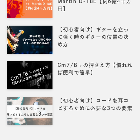
Martin D-18E【約6億4千万
円】
【初心者向け】ギターを立っ
て弾く時のギターの位置の決
め方
Cm7/B♭の押さえ方【慣れれ
ば便利で簡単】
【初心者向け】コードを耳コ
ピするために必要な3つの要素